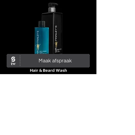
Hair & Beard Wash
Is een mild reinigende en
verzorgende shampoo die
gebruikt kan worden voor
het voeden van het haar en
de baard. Verkrijgbaar in
250ml voor 16.95